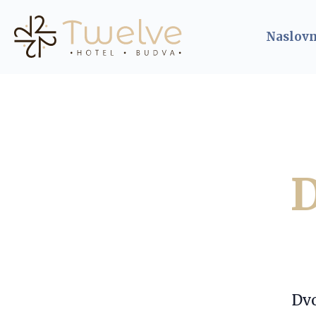
Naslov
D
Dvo