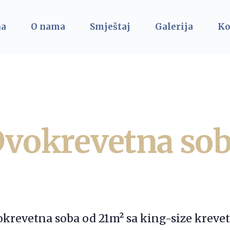
na
O nama
Smještaj
Galerija
Ko
vokrevetna so
krevetna soba od 21m² sa king-size krev