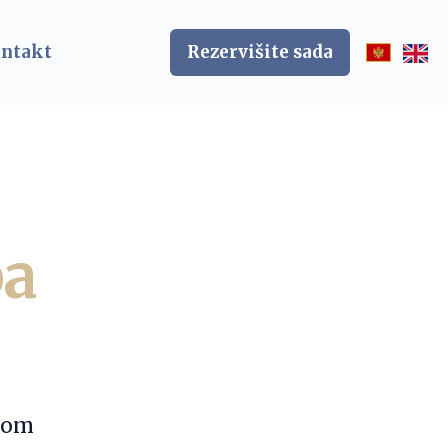
ntakt
Rezervišite sada
ba
etom