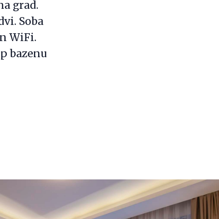
a grad.
dvi. Soba
an WiFi.
up bazenu