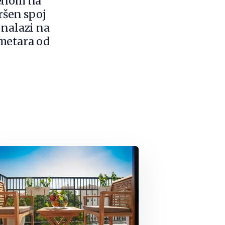
zenom na
ršen spoj
 nalazi na
 metara od