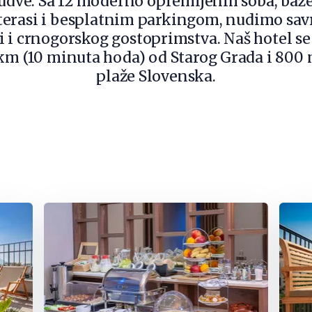
Budve. Sa 12 moderno opremljenih soba, ba
terasi i besplatnim parkingom, nudimo sav
 i crnogorskog gostoprimstva. Naš hotel se
km (10 minuta hoda) od Starog Grada i 800
plaže Slovenska.