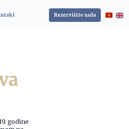
ntakt
Rezervišite sada
va
19. godine