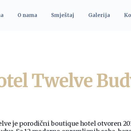
na
O nama
Smještaj
Galerija
Ko
otel Twelve Bud
lve je porodični boutique hotel otvoren 20