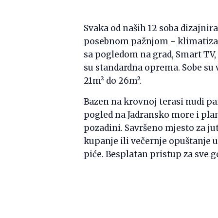
Svaka od naših 12 soba dizajnira
posebnom pažnjom - klimatizac
sa pogledom na grad, Smart TV, 
su standardna oprema. Sobe su v
21m² do 26m².
Bazen na krovnoj terasi nudi 
pogled na Jadransko more i pla
pozadini. Savršeno mjesto za ju
kupanje ili večernje opuštanje 
piće. Besplatan pristup za sve g