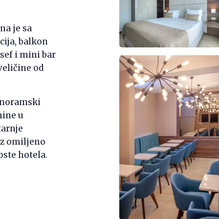
na je sa
ija, balkon
sef i mini bar
eličine od
panoramski
nine u
tarnje
uz omiljeno
oste hotela.