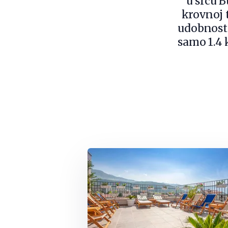
u srcu 
krovnoj 
udobnosti
samo 1.4 